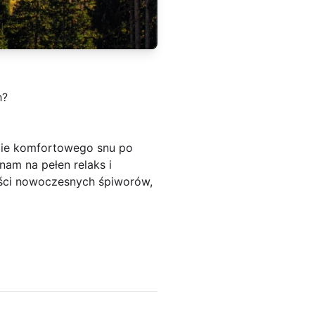
h?
obie komfortowego snu po
am na pełen relaks i
ości nowoczesnych śpiworów,