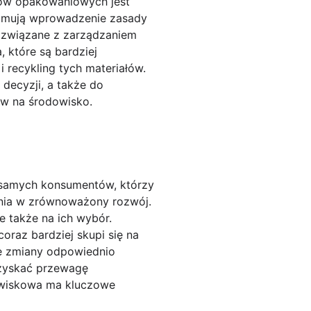
ów opakowaniowych jest
jmują wprowadzenie zasady
i związane z zarządzaniem
 które są bardziej
i recykling tych materiałów.
decyzji, a także do
yw na środowisko.
samych konsumentów, którzy
ania w zrównoważony rozwój.
 także na ich wybór.
oraz bardziej skupi się na
te zmiany odpowiednio
 zyskać przewagę
dowiskowa ma kluczowe