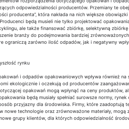
lementów rozporządzenia dotyczącego opakowań i odpad
ących odpowiedzialności producentów. Przemiany te obe
ości producenta”, która nakłada na nich większe obowiązk
oducenci będą musieli nie tylko projektować opakowania,
cyklingu, ale także finansować zbiórkę, selektywną zbiórkę 
szenie branży do podejmowania bardziej zrównoważonych 
re ograniczą zarówno ilość odpadów, jak i negatywny wpł
yszłość rynku
opakowań i odpadów opakowaniowych wpływa również na 
iadomi ekologicznie i oczekują od producentów zaangażow
dotyczącej opakowań mogą wpłynąć na ceny produktów, ale
 opakowania będą musiały spełniać surowsze normy, rynek c
sób przyjazny dla środowiska. Firmy, które zaadoptują 
 w nowe technologie oraz zrównoważone materiały, mogą
 nowe grupy klientów, dla których odpowiedzialność śro