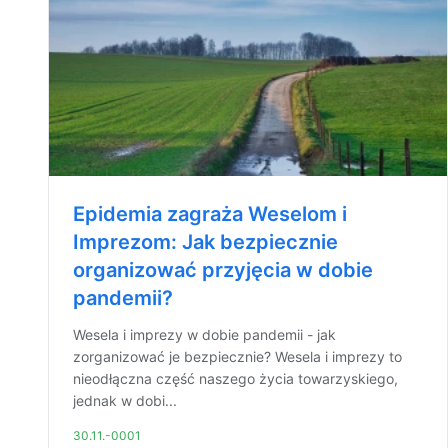
Epidemia zagraża Weselom i
Imprezom: Jak bezpiecznie
organizować przyjęcia w dobie
pandemii?
Wesela i imprezy w dobie pandemii - jak
zorganizować je bezpiecznie? Wesela i imprezy to
nieodłączna część naszego życia towarzyskiego,
jednak w dobi...
30.11.-0001