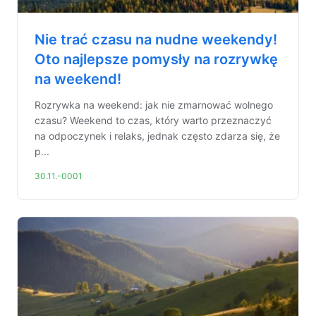
Nie trać czasu na nudne weekendy!
Oto najlepsze pomysły na rozrywkę
na weekend!
Rozrywka na weekend: jak nie zmarnować wolnego
czasu? Weekend to czas, który warto przeznaczyć
na odpoczynek i relaks, jednak często zdarza się, że
p...
30.11.-0001