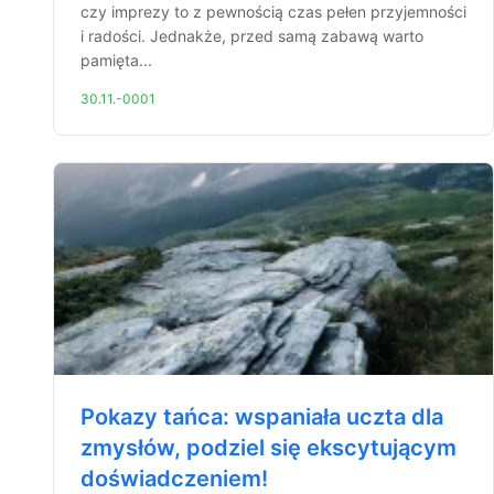
czy imprezy to z pewnością czas pełen przyjemności
i radości. Jednakże, przed samą zabawą warto
pamięta...
30.11.-0001
Pokazy tańca: wspaniała uczta dla
zmysłów, podziel się ekscytującym
doświadczeniem!