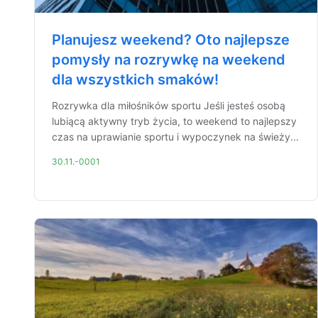
Planujesz weekend? Oto najlepsze
pomysły na rozrywkę na weekend
dla wszystkich smaków!
Rozrywka dla miłośników sportu Jeśli jesteś osobą
lubiącą aktywny tryb życia, to weekend to najlepszy
czas na uprawianie sportu i wypoczynek na świeży...
30.11.-0001