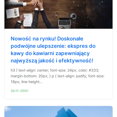
Nowość na rynku! Doskonałe
podwójne ulepszenie: ekspres do
kawy do kawiarni zapewniający
najwyższą jakość i efektywność!
h3 { text-align: center; font-size: 24px; color: #333;
margin-bottom: 20px; } p { text-align: justify; font-size:
18px; line-height...
30.11.-0001