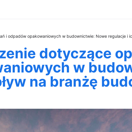
ń i odpadów opakowaniowych w budownictwie: Nowe regulacje i i
enie dotyczące op
aniowych w budow
wpływ na branżę bu