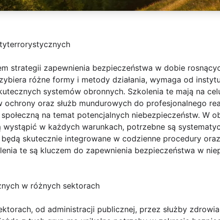
tyterrorystycznych
em strategii zapewnienia bezpieczeństwa w dobie rosnący
zybiera różne formy i metody działania, wymaga od instytu
kutecznych systemów obronnych. Szkolenia te mają na celu
w ochrony oraz służb mundurowych do profesjonalnego rea
społeczną na temat potencjalnych niebezpieczeństw. W o
ą wystąpić w każdych warunkach, potrzebne są systematy
 będą skutecznie integrowane w codzienne procedury oraz 
kolenia te są kluczem do zapewnienia bezpieczeństwa w ni
cznych w różnych sektorach
ktorach, od administracji publicznej, przez służby zdrowia