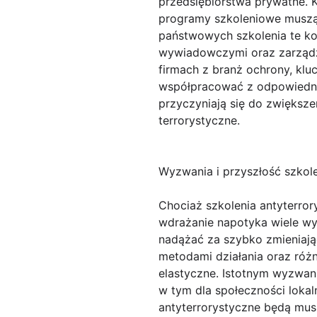
przedsiębiorstwa prywatne. 
programy szkoleniowe muszą 
państwowych szkolenia te ko
wywiadowczymi oraz zarządza
firmach z branż ochrony, klu
współpracować z odpowiednim
przyczyniają się do zwiększen
terrorystyczne.
Wyzwania i przyszłość szkol
Chociaż szkolenia antyterr
wdrażanie napotyka wiele wyz
nadążać za szybko zmieniają
metodami działania oraz róż
elastyczne. Istotnym wyzwan
w tym dla społeczności lokal
antyterrorystyczne będą musi