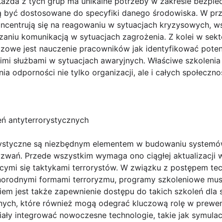
Każda z tych grup ma unikalne potrzeby w zakresie bezpie
być dostosowane do specyfiki danego środowiska. W przy
ncentrują się na reagowaniu w sytuacjach kryzysowych, w
niu komunikacją w sytuacjach zagrożenia. Z kolei w sek
czowe jest nauczenie pracowników jak identyfikować poten
i służbami w sytuacjach awaryjnych. Właściwe szkolenia 
ia odporności nie tylko organizacji, ale i całych społeczn
eń antyterrorystycznych
orystyczne są niezbędnym elementem w budowaniu systemó
wań. Przede wszystkim wymaga ono ciągłej aktualizacji wi
cymi się taktykami terrorystów. W związku z postępem t
norodnymi formami terroryzmu, programy szkoleniowe mus
iem jest także zapewnienie dostępu do takich szkoleń dla
nych, które również mogą odegrać kluczową rolę w prewenc
ały integrować nowoczesne technologie, takie jak symulac