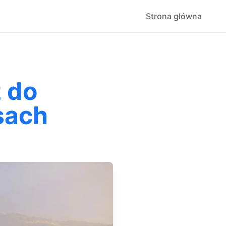
Strona główna
z do
sach