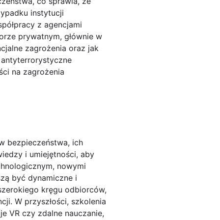
czeństwa, co sprawia, że
padku instytucji
spółpracy z agencjami
torze prywatnym, głównie w
cjalne zagrożenia oraz jak
antyterrorystyczne
ości na zagrożenia
w bezpieczeństwa, ich
edzy i umiejętności, aby
echnologicznym, nowymi
zą być dynamiczne i
 szerokiego kręgu odbiorców,
ji. W przyszłości, szkolenia
je VR czy zdalne nauczanie,