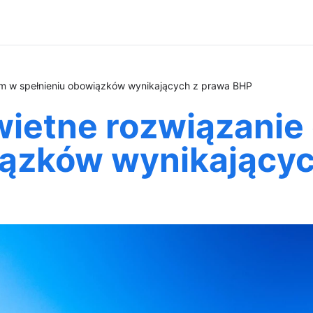
irm w spełnieniu obowiązków wynikających z prawa BHP
ietne rozwiązanie 
iązków wynikający