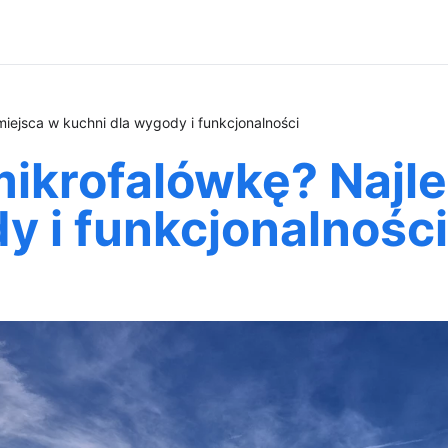
iejsca w kuchni dla wygody i funkcjonalności
mikrofalówkę? Najl
y i funkcjonalności